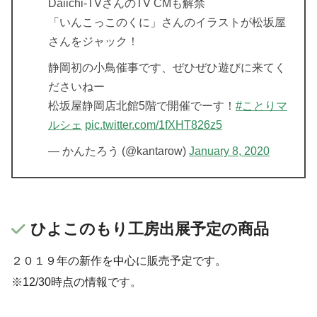
Daiichi-TVさんのTV CMも解禁
「いんこっこのくに」さんのイラストが松坂屋
さんをジャック！
静岡初の小鳥催事です、ぜひぜひ遊びに来てく
ださいねー
松坂屋静岡店北館5階で開催でーす！
#ことりマ
ルシェ
pic.twitter.com/1fXHT826z5
— かんたろう (@kantarow)
January 8, 2020
ひよこのもり工房出展予定の商品
２０１９年の新作を中心に販売予定です。
※12/30時点の情報です。