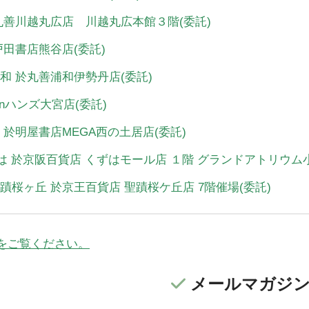
川越 於丸善川越丸広店 川越丸広本館３階(委託)
 於戸田書店熊谷店(委託)
ット浦和 於丸善浦和伊勢丹店(委託)
UP inハンズ大宮店(委託)
新居浜 於明屋書店MEGA西の土居店(委託)
トくずは 於京阪百貨店 くずはモール店 １階 グランドアトリウム小
ケット聖蹟桜ヶ丘 於京王百貨店 聖蹟桜ケ丘店 7階催場(委託)
をご覧ください。
メールマガジ