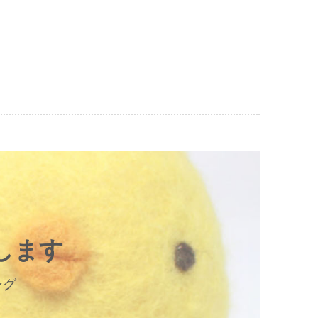
します
ング