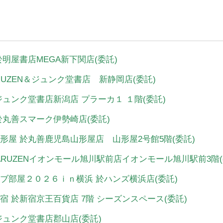
下関 於明屋書店MEGA新下関店(委託)
MARUZEN＆ジュンク堂書店 新静岡店(委託)
潟 於ジュンク堂書店新潟店 プラーカ１ １階(委託)
勢崎 於丸善スマーク伊勢崎店(委託)
鹿児島山形屋 於丸善鹿児島山形屋店 山形屋2号館5階(委託)
於MARUZENイオンモール旭川駅前店イオンモール旭川駅前3階(
ちトリトブ部屋２０２６ｉｎ横浜 於ハンズ横浜店(委託)
ケット新宿 於新宿京王百貨店 7階 シーズンスペース(委託)
山 於ジュンク堂書店郡山店(委託)