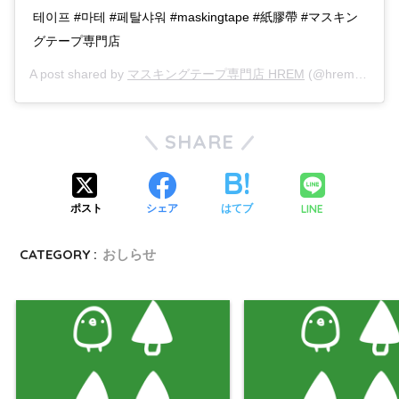
테이프 #마테 #페탈샤워 #maskingtape #紙膠帶 #マスキン
グテープ専門店
A post shared by
マスキングテープ専門店 HREM
(@hrem_official) on
SHARE
LINE
ポスト
シェア
はてブ
CATEGORY :
おしらせ