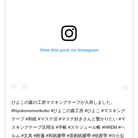
View this post on Instagram
ひよこの森の工房マスキングテープが入荷しました。 .
#hiyokonomorikobo #ひよこの森工房 #ひよこ #マスキング
テープ #和紙 #マステ沼 #マステ好きさんと繋がりたい #マ
スキングテープ活用法 #手帳 #スケジュール帳 #HREM #ヘ
ルム #文具 #附箋 #和紙膠帶 #原創紙膠帶 #纸胶带 #마스킹