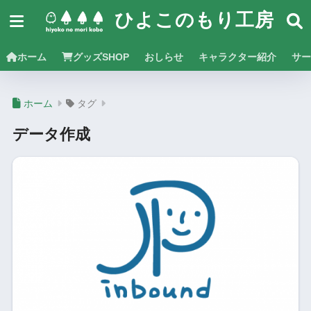
ひよこのもり工房
ホーム
グッズSHOP
おしらせ
キャラクター紹介
サー
ホーム
タグ
データ作成