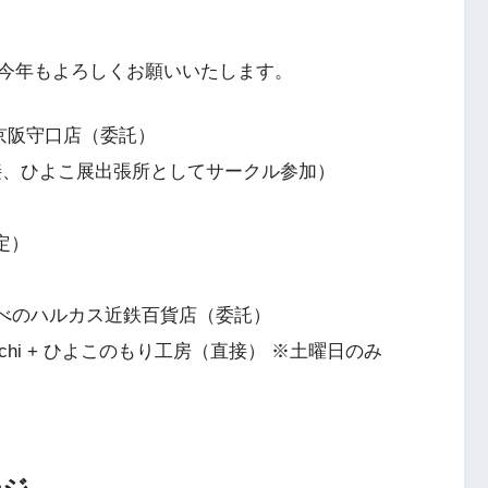
今年もよろしくお願いいたします。
阪 於京阪守口店（委託）
2023（直接、ひよこ展出張所としてサークル参加）
定）
）
タ 於あべのハルカス近鉄百貨店（委託）
momo chi + ひよこのもり工房（直接） ※土曜日のみ