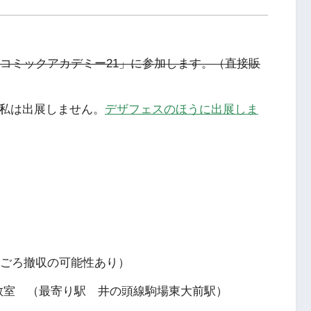
される「コミックアカデミー21」に参加します。（直接販
が私は出展しません。
デザフェスのほうに出展しま
6時ごろ撤収の可能性あり）
14教室 （最寄り駅 井の頭線駒場東大前駅）