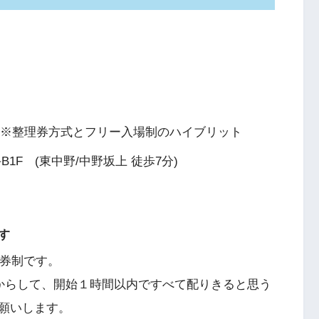
） ※整理券方式とフリー入場制のハイブリット
F (東中野/中野坂上 徒歩7分)
す
理券制です。
実績からして、開始１時間以内ですべて配りきると思う
願いします。