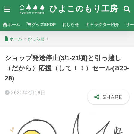
ひよこのもり工房
ホーム
グッズSHOP
おしらせ
キャラクター紹介
サー
ホーム
おしらせ
ショップ発送停止(3/1-21頃)と引っ越し
（だから）応援（して！！）セール(2/20-
28)
2021年2月19日