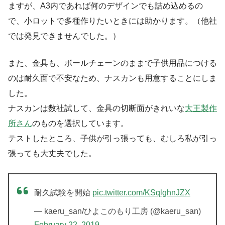
ますが、A3内であれば何のデザインでも詰め込めるの
で、小ロットで多種作りたいときには助かります。（他社
では発見できませんでした。）
また、金具も、ボールチェーンのままで子供用品につける
のは耐久面で不安なため、ナスカンも用意することにしま
した。
ナスカンは数社試して、金具の切断面がきれいな
大王製作
所さん
のものを選択しています。
テストしたところ、子供が引っ張っても、むしろ私が引っ
張っても大丈夫でした。
耐久試験を開始
pic.twitter.com/KSqlghnJZX
— kaeru_san/ひよこのもり工房 (@kaeru_san)
February 22, 2019