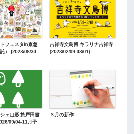
トフェスタin京急
吉祥寺文鳥博 キラリナ吉祥寺
 (2023/08/30-
(2023/02/09-03/01)
シェ山形 於戸田書
３月の新作
26/09/04-11月予