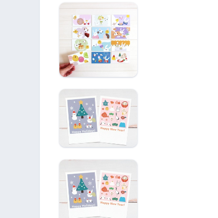
メッセージカード
12種各1枚(2022年
版)
季節のポストカード
ポストカードセッ
ト ５枚組