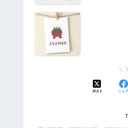
【アウトレット】赤
門ポストカード50枚
セット
ポスト
シェ
T