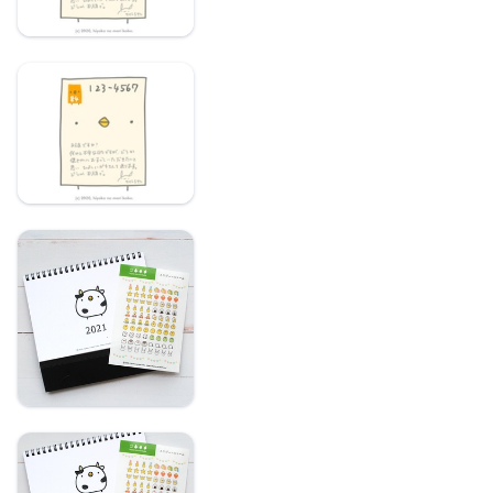
ひよこさんからのハガ
キ【後払い決済不可】
【早割セット10月末ま
で】2021年卓上カレン
ダーとスケジュールシ
ールのセット